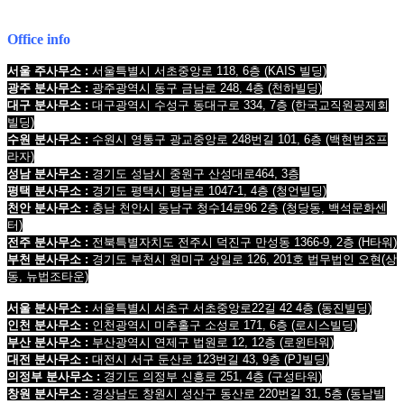
Mobile : 010-9631-0039
Office info
서울 주사무소 :
서울특별시 서초중앙로 118, 6층
(KAIS 빌딩)
광주 분사무소 :
광주광역시 동구 금남로 248, 4층
(천하빌딩)
대구 분사무소 :
대구광역시 수성구 동대구로 334, 7층
(한국교직원공제회
빌딩
)
수원 분사무소 :
수원시 영통구 광교중앙로 248번길 101, 6층
(백현법조프
라자)
성남 분사무소 :
경기도 성남시 중원구 산성대로464, 3층
평택 분사무소 :
경기도 평택시 평남로 1047-1, 4층
(청언빌딩)
천안 분사무소 :
충남 천안시 동남구 청수14로96 2층
(청당동, 백석문화센
터)
전주 분사무소 :
전북특별자치도 전주시 덕진구 만성동 1366-9, 2층
(H타워)
부천 분사무소 :
경기도 부천시 원미구 상일로 126, 201호 법무법인 오현
(상
동, 뉴법조타운)
서울 분사무소 :
서울특별시 서초구 서초중앙로22길 42 4층 (동진빌딩)
인천 분사무소 :
인천광역시 미추홀구 소성로 171, 6층 (로시스빌딩)
부산 분사무소 :
부산광역시 연제구 법원로 12, 12층 (로윈타워)
대전 분사무소 :
대전시 서구 둔산로 123번길 43, 9층 (PJ빌딩)
의정부 분사무소 :
경기도 의정부 신흥로 251, 4층 (구성타워)
창원 분사무소 :
경상남도 창원시 성산구 동산로 220번길 31, 5층 (동남빌