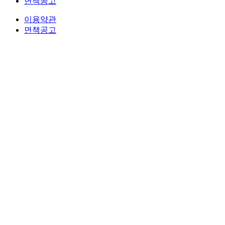
면책공고
이용약관
면책공고
법무법인 오현 교통전문센터 264-81-33064 대표변호사 : 정도훈 │
광고책임변호사 :
김동민
서울특별시 서초중앙로 118, 6층 (KAIS빌딩)
대표번호 : 1661-2661
Mobile : 010-9631-0039 Fax : 0505-700-0040
COPYRIGHT © 2017 법무법인오현. ALL RIGHTS RESERVED
전국 24시간 법률상담
1661-2661