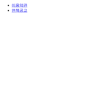
이용약관
면책공고
법무법인 오현 교통전문센터 264-81-33064 대표변호사 : 정도훈 │
광고책임변호사 : 김
서울특별시 서초중앙로 118, 6층 (KAIS빌딩)
대표번호 : 1661-2661
Mobile : 010-9631-0039 Fax : 0505-700-0040
COPYRIGHT © 2017 법무법인오현. ALL RIGHTS RESERVED
전국 24시간 법률상담