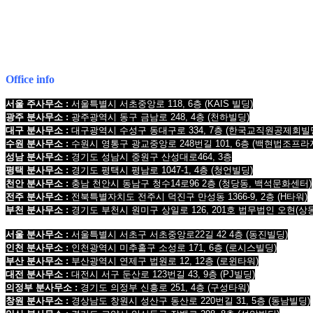
1661-2661
Mobile : 010-9631-0039
Office info
서울 주사무소 :
서울특별시 서초중앙로 118, 6층
(KAIS 빌딩)
광주 분사무소 :
광주광역시 동구 금남로 248, 4층
(천하빌딩)
대구 분사무소 :
대구광역시 수성구 동대구로 334, 7층
(한국교직원공제회빌
수원 분사무소 :
수원시 영통구 광교중앙로 248번길 101, 6층
(백현법조프라
성남 분사무소 :
경기도 성남시 중원구 산성대로464, 3층
평택 분사무소 :
경기도 평택시 평남로 1047-1, 4층
(청언빌딩)
천안 분사무소 :
충남 천안시 동남구 청수14로96 2층
(청당동, 백석문화센터)
전주 분사무소 :
전북특별자치도 전주시 덕진구 만성동 1366-9, 2층
(H타워)
부천 분사무소 :
경기도 부천시 원미구 상일로 126, 201호 법무법인 오현
(상
서울 분사무소 :
서울특별시 서초구 서초중앙로22길 42 4층 (동진빌딩)
인천 분사무소 :
인천광역시 미추홀구 소성로 171, 6층 (로시스빌딩)
부산 분사무소 :
부산광역시 연제구 법원로 12, 12층 (로윈타워)
대전 분사무소 :
대전시 서구 둔산로 123번길 43, 9층 (PJ빌딩)
의정부 분사무소 :
경기도 의정부 신흥로 251, 4층 (구성타워)
창원 분사무소 :
경상남도 창원시 성산구 동산로 220번길 31, 5층 (동남빌딩)