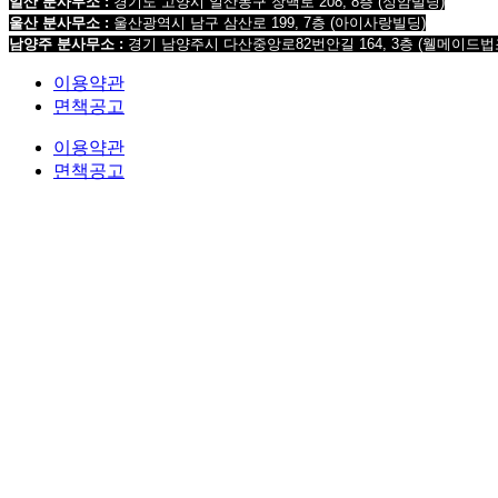
일산 분사무소 :
경기도 고양시 일산동구 장백로 208, 8층 (성암빌딩)
울산 분사무소 :
울산광역시 남구 삼산로 199, 7층 (아이사랑빌딩)
남양주 분사무소 :
경기 남양주시 다산중앙로82번안길 164, 3층 (웰메이드법
이용약관
면책공고
이용약관
면책공고
법무법인 오현 교통전문센터 264-81-33064 대표변호사 : 정도훈 광고책임변호사 : 김동민 서
COPYRIGHT © 2017 법무법인오현. ALL RIGHTS RESERVED