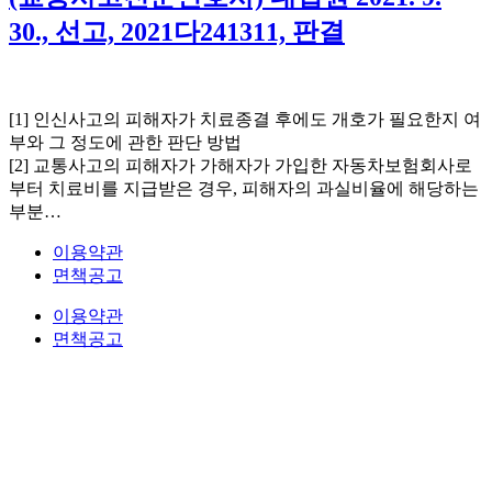
30., 선고, 2021다241311, 판결
[1] 인신사고의 피해자가 치료종결 후에도 개호가 필요한지 여
부와 그 정도에 관한 판단 방법
[2] 교통사고의 피해자가 가해자가 가입한 자동차보험회사로
부터 치료비를 지급받은 경우, 피해자의 과실비율에 해당하는
부분…
이용약관
면책공고
이용약관
면책공고
법무법인 오현 교통전문센터 264-81-33064 대표변호사 : 정도훈 │
광고책임변호사 :
김동민
서울특별시 서초중앙로 118, 6층 (KAIS빌딩)
대표번호 : 1661-2661
Mobile : 010-9631-0039 Fax : 0505-700-0040