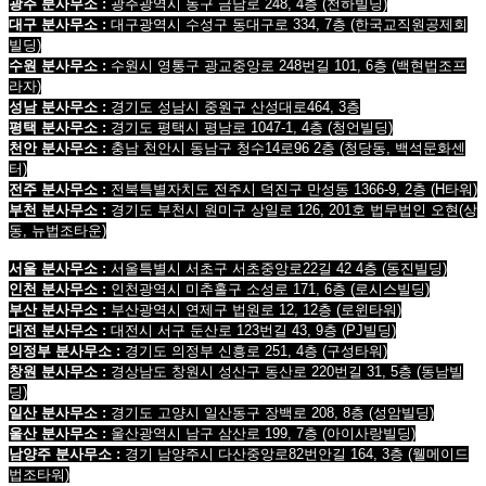
광주 분사무소 :
광주광역시 동구 금남로 248, 4층
(천하빌딩)
대구 분사무소 :
대구광역시 수성구 동대구로 334, 7층
(한국교직원공제회
빌딩
)
수원 분사무소 :
수원시 영통구 광교중앙로 248번길 101, 6층
(백현법조프
라자)
성남 분사무소 :
경기도 성남시 중원구 산성대로464, 3층
평택 분사무소 :
경기도 평택시 평남로 1047-1, 4층
(청언빌딩)
천안 분사무소 :
충남 천안시 동남구 청수14로96 2층
(청당동, 백석문화센
터)
전주 분사무소 :
전북특별자치도 전주시 덕진구 만성동 1366-9, 2층
(H타워)
부천 분사무소 :
경기도 부천시 원미구 상일로 126, 201호 법무법인 오현
(상
동, 뉴법조타운)
서울 분사무소 :
서울특별시 서초구 서초중앙로22길 42 4층 (동진빌딩)
인천 분사무소 :
인천광역시 미추홀구 소성로 171, 6층 (로시스빌딩)
부산 분사무소 :
부산광역시 연제구 법원로 12, 12층 (로윈타워)
대전 분사무소 :
대전시 서구 둔산로 123번길 43, 9층 (PJ빌딩)
의정부 분사무소 :
경기도 의정부 신흥로 251, 4층 (구성타워)
창원 분사무소 :
경상남도 창원시 성산구 동산로 220번길 31, 5층 (동남빌
딩)
일산 분사무소 :
경기도 고양시 일산동구 장백로 208, 8층 (성암빌딩)
울산 분사무소 :
울산광역시 남구 삼산로 199, 7층 (아이사랑빌딩)
남양주 분사무소 :
경기 남양주시 다산중앙로82번안길 164, 3층 (웰메이드
법조타워)