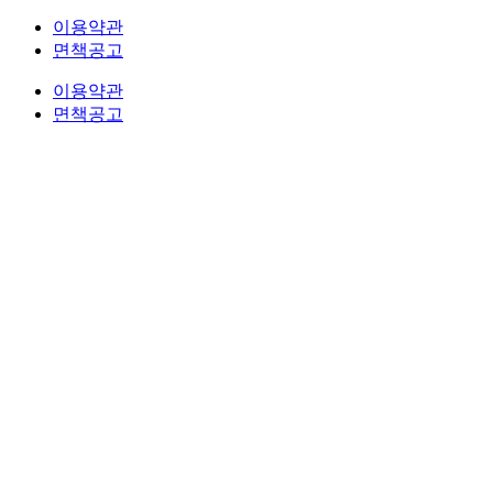
이용약관
면책공고
이용약관
면책공고
법무법인 오현 교통전문센터 264-81-33064 대표변호사 : 정도훈 광고책임변호사 : 김동민
서울특별시 서초중앙로 118, 6층 (KAIS빌딩)
대표번호 : 1661-2661
Mobile : 010-9631-
0039 Fax : 0505-700-0040
COPYRIGHT © 2017 법무법인오현. ALL RIGHTS RESERVED