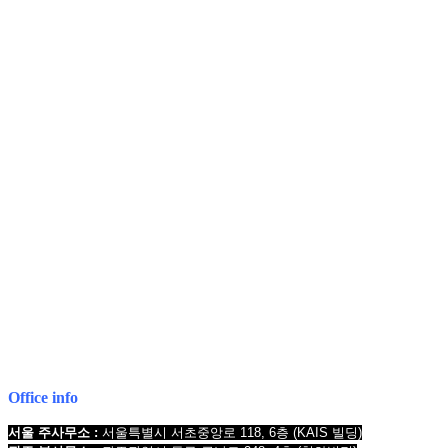
COPYRIGHT © 2017 법무법인오현. ALL RIGHTS RESERVED
전국 24시간 법률상담
1661-2661
Mobile : 010-9631-0039
Office info
서울 주사무소 :
서울특별시 서초중앙로 118, 6층
(KAIS 빌딩)