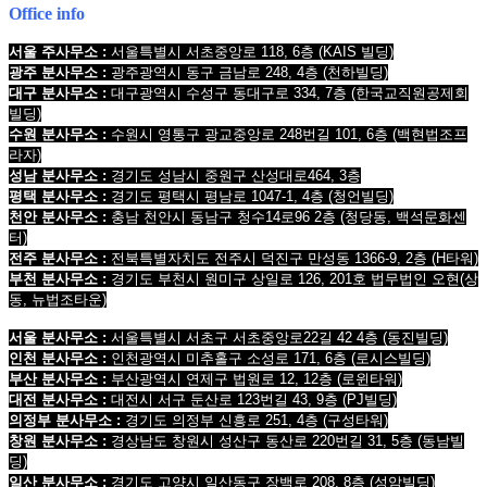
Office info
서울 주사무소 :
서울특별시 서초중앙로 118, 6층
(KAIS 빌딩)
광주 분사무소 :
광주광역시 동구 금남로 248, 4층
(천하빌딩)
대구 분사무소 :
대구광역시 수성구 동대구로 334, 7층
(한국교직원공제회
빌딩
)
수원 분사무소 :
수원시 영통구 광교중앙로 248번길 101, 6층
(백현법조프
라자)
성남 분사무소 :
경기도 성남시 중원구 산성대로464, 3층
평택 분사무소 :
경기도 평택시 평남로 1047-1, 4층
(청언빌딩)
천안 분사무소 :
충남 천안시 동남구 청수14로96 2층
(청당동, 백석문화센
터)
전주 분사무소 :
전북특별자치도 전주시 덕진구 만성동 1366-9, 2층
(H타워)
부천 분사무소 :
경기도 부천시 원미구 상일로 126, 201호 법무법인 오현
(상
동, 뉴법조타운)
서울 분사무소 :
서울특별시 서초구 서초중앙로22길 42 4층 (동진빌딩)
인천 분사무소 :
인천광역시 미추홀구 소성로 171, 6층 (로시스빌딩)
부산 분사무소 :
부산광역시 연제구 법원로 12, 12층 (로윈타워)
대전 분사무소 :
대전시 서구 둔산로 123번길 43, 9층 (PJ빌딩)
의정부 분사무소 :
경기도 의정부 신흥로 251, 4층 (구성타워)
창원 분사무소 :
경상남도 창원시 성산구 동산로 220번길 31, 5층 (동남빌
딩)
일산 분사무소 :
경기도 고양시 일산동구 장백로 208, 8층 (성암빌딩)