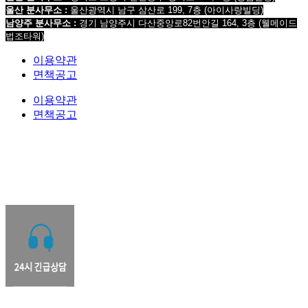
울산 분사무소 :
울산광역시 남구 삼산로 199, 7층 (아이사랑빌딩)
남양주 분사무소 :
경기 남양주시 다산중앙로82번안길 164, 3층 (웰메이드
법조타워)
이용약관
면책공고
이용약관
면책공고
법무법인 오현 교통전문센터 264-81-33064 대표변호사 : 정도훈 광고책임변호사 : 김동민
서울특별시 서초중앙로 118, 6층 (KAIS빌딩)
대표번호 : 1661-2661
Mobile : 010-9631-
0039 Fax : 0505-700-0040
COPYRIGHT © 2017 법무법인오현. ALL RIGHTS RESERVED