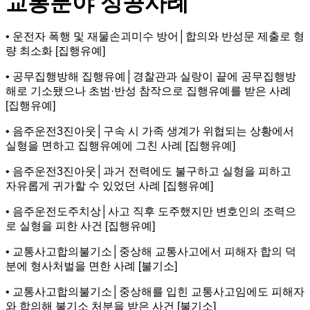
교통분야 성공사례
• 운전자 폭행 및 재물손괴미수 방어│합의와 반성문 제출로 형
량 최소화 [집행유예]
• 공무집행방해 집행유예│경찰관과 실랑이 끝에 공무집행방
해로 기소됐으나 초범·반성 참작으로 집행유예를 받은 사례
[집행유예]
• 음주운전3진아웃│구속 시 가족 생계가 위협되는 상황에서
실형을 면하고 집행유예에 그친 사례 [집행유예]
• 음주운전3진아웃│과거 전력에도 불구하고 실형을 피하고
자유롭게 귀가할 수 있었던 사례 [집행유예]
• 음주운전도주치상│사고 직후 도주했지만 변호인의 조력으
로 실형을 피한 사건 [집행유예]
• 교통사고합의불기소│중상해 교통사고에서 피해자 합의 덕
분에 형사처벌을 면한 사례 [불기소]
• 교통사고합의불기소│중상해를 입힌 교통사고임에도 피해자
와 합의해 불기소 처분을 받은 사건 [불기소]