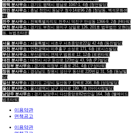
평택 분사무소 :
경기도 평택시 평남로 1047-1, 4층
(청언빌딩)
천안 분사무소 :
충남 천안시 동남구 청수14로96 2층
(청당동, 백석문화센
터)
전주 분사무소 :
전북특별자치도 전주시 덕진구 만성동 1366-9, 2층
(H타워)
부천 분사무소 :
경기도 부천시 원미구 상일로 126, 201호 법무법인 오현
(상
동, 뉴법조타운)
서울 분사무소 :
서울특별시 서초구 서초중앙로22길 42 4층 (동진빌딩)
인천 분사무소 :
인천광역시 미추홀구 소성로 171, 6층 (로시스빌딩)
부산 분사무소 :
부산광역시 연제구 법원로 12, 12층 (로윈타워)
대전 분사무소 :
대전시 서구 둔산로 123번길 43, 9층 (PJ빌딩)
의정부 분사무소 :
경기도 의정부 신흥로 251, 4층 (구성타워)
창원 분사무소 :
경상남도 창원시 성산구 동산로 220번길 31, 5층 (동남빌
딩)
일산 분사무소 :
경기도 고양시 일산동구 장백로 208, 8층 (성암빌딩)
울산 분사무소 :
울산광역시 남구 삼산로 199, 7층 (아이사랑빌딩)
남양주 분사무소 :
경기 남양주시 다산중앙로82번안길 164, 3층 (웰메이드
법조타워)
이용약관
면책공고
이용약관