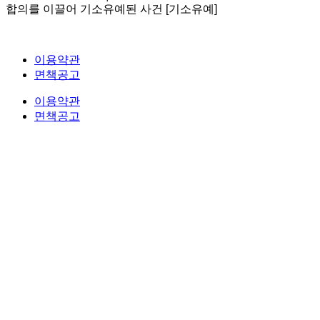
합의를 이끌어 기소유예된 사건 [기소유예]
이용약관
면책공고
이용약관
면책공고
법무법인 오현 교통전문센터 264-81-33064 대표변호사 : 정도훈 │
광고책임변호사 :
김동민
서울특별시 서초중앙로 118, 6층 (KAIS빌딩)
대표번호 : 1661-2661
Mobile : 010-9631-0039 Fax : 0505-700-0040
COPYRIGHT © 2017 법무법인오현. ALL RIGHTS RESERVED