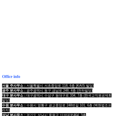
전국 24시간 법률상담
1661-2661
Mobile : 010-9631-0039
Office info
서울 주사무소 :
서울특별시 서초중앙로 118, 6층
(KAIS 빌딩)
광주 분사무소 :
광주광역시 동구 금남로 248, 4층
(천하빌딩)
대구 분사무소 :
대구광역시 수성구 동대구로 334, 7층
(한국교직원공제회
빌딩
)
수원 분사무소 :
수원시 영통구 광교중앙로 248번길 101, 6층
(백현법조프
라자)
성남 분사무소 :
경기도 성남시 중원구 산성대로464, 3층