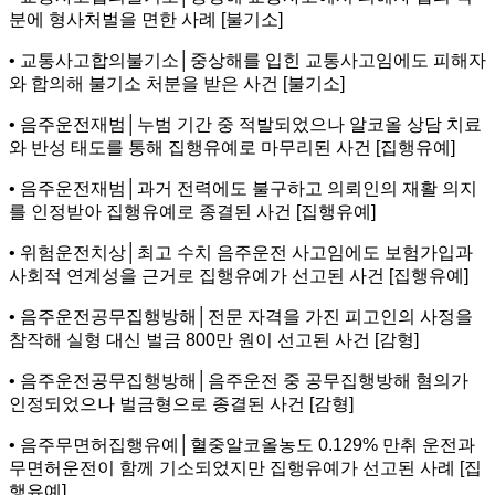
분에 형사처벌을 면한 사례 [불기소]
• 교통사고합의불기소│중상해를 입힌 교통사고임에도 피해자
와 합의해 불기소 처분을 받은 사건 [불기소]
• 음주운전재범│누범 기간 중 적발되었으나 알코올 상담 치료
와 반성 태도를 통해 집행유예로 마무리된 사건 [집행유예]
• 음주운전재범│과거 전력에도 불구하고 의뢰인의 재활 의지
를 인정받아 집행유예로 종결된 사건 [집행유예]
• 위험운전치상│최고 수치 음주운전 사고임에도 보험가입과
사회적 연계성을 근거로 집행유예가 선고된 사건 [집행유예]
• 음주운전공무집행방해│전문 자격을 가진 피고인의 사정을
참작해 실형 대신 벌금 800만 원이 선고된 사건 [감형]
• 음주운전공무집행방해│음주운전 중 공무집행방해 혐의가
인정되었으나 벌금형으로 종결된 사건 [감형]
• 음주무면허집행유예│혈중알코올농도 0.129% 만취 운전과
무면허운전이 함께 기소되었지만 집행유예가 선고된 사례 [집
행유예]