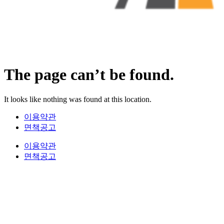
The page can’t be found.
It looks like nothing was found at this location.
이용약관
면책공고
이용약관
면책공고
법무법인 오현 교통전문센터 264-81-33064 대표변호사 : 정도훈 │
광고책임변호사 :
김동민
서울특별시 서초중앙로 118, 6층 (KAIS빌딩)
대표번호 : 1661-2661
Mobile : 010-9631-0039 Fax : 0505-700-0040