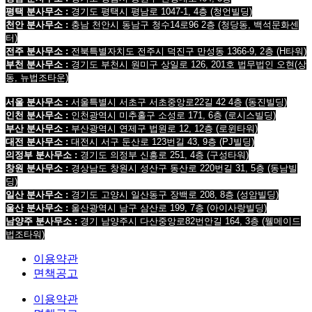
평택 분사무소 :
경기도 평택시 평남로 1047-1, 4층
(청언빌딩)
천안 분사무소 :
충남 천안시 동남구 청수14로96 2층
(청당동, 백석문화센
터)
전주 분사무소 :
전북특별자치도 전주시 덕진구 만성동 1366-9, 2층
(H타워)
부천 분사무소 :
경기도 부천시 원미구 상일로 126, 201호 법무법인 오현
(상
동, 뉴법조타운)
서울 분사무소 :
서울특별시 서초구 서초중앙로22길 42 4층 (동진빌딩)
인천 분사무소 :
인천광역시 미추홀구 소성로 171, 6층 (로시스빌딩)
부산 분사무소 :
부산광역시 연제구 법원로 12, 12층 (로윈타워)
대전 분사무소 :
대전시 서구 둔산로 123번길 43, 9층 (PJ빌딩)
의정부 분사무소 :
경기도 의정부 신흥로 251, 4층 (구성타워)
창원 분사무소 :
경상남도 창원시 성산구 동산로 220번길 31, 5층 (동남빌
딩)
일산 분사무소 :
경기도 고양시 일산동구 장백로 208, 8층 (성암빌딩)
울산 분사무소 :
울산광역시 남구 삼산로 199, 7층 (아이사랑빌딩)
남양주 분사무소 :
경기 남양주시 다산중앙로82번안길 164, 3층 (웰메이드
법조타워)
이용약관
면책공고
이용약관