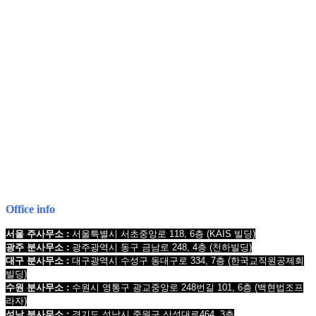
COPYRIGHT © 2017 법무법인오현. ALL RIGHTS RESERVED
전국 24시간 법률상담
1661-2661
Mobile : 010-9631-0039
Office info
서울 주사무소 :
서울특별시 서초중앙로 118, 6층
(KAIS 빌딩)
광주 분사무소 :
광주광역시 동구 금남로 248, 4층
(천하빌딩)
대구 분사무소 :
대구광역시 수성구 동대구로 334, 7층
(한국교직원공제회
빌딩
)
수원 분사무소 :
수원시 영통구 광교중앙로 248번길 101, 6층
(백현법조프
라자)
성남 분사무소 :
경기도 성남시 중원구 산성대로464, 3층