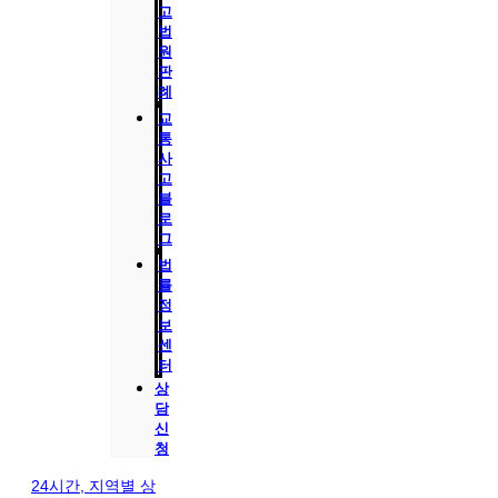
고
법
원
판
례
교
통
사
고
블
로
그
법
률
정
보
센
터
상
담
신
청
24시간, 지역별 상