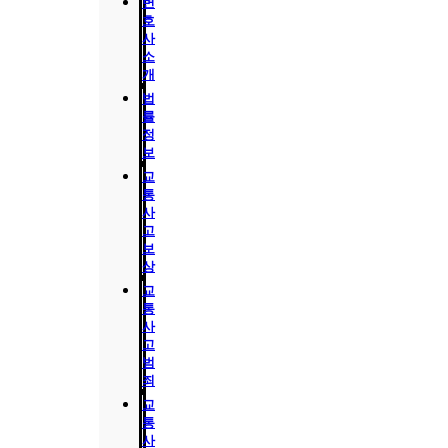
변
호
사
소
개
법
률
정
보
교
통
사
고
보
상
교
통
사
고
범
죄
교
통
사