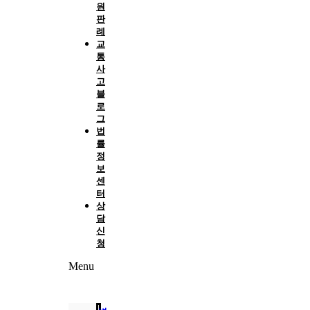
원
판
례
교
통
사
고
블
로
그
법
률
정
보
센
터
상
담
신
청
Menu