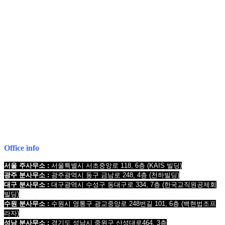
COPYRIGHT © 2017 법무법인오현. ALL RIGHTS RESERVED
전국 24시간 법률상담
1661-2661
Mobile : 010-9631-0039
Office info
서울 주사무소 :
서울특별시 서초중앙로 118, 6층
(KAIS 빌딩)
광주 분사무소 :
광주광역시 동구 금남로 248, 4층
(천하빌딩)
대구 분사무소 :
대구광역시 수성구 동대구로 334, 7층
(한국교직원공제회
빌딩
)
수원 분사무소 :
수원시 영통구 광교중앙로 248번길 101, 6층
(백현법조프
라자)
성남 분사무소 :
경기도 성남시 중원구 산성대로464, 3층