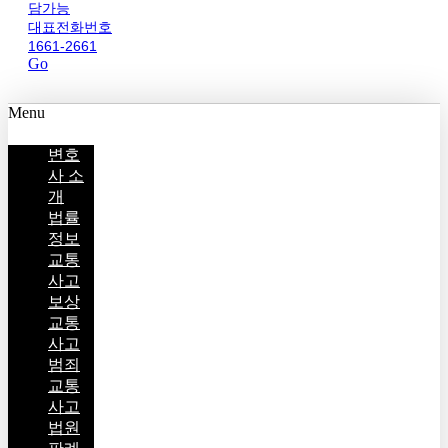
담가능
대표전화번호
1661-2661
Go
Menu
변호
사 소
개
법률
정보
교통
사고
보상
교통
사고
범죄
교통
사고
법원