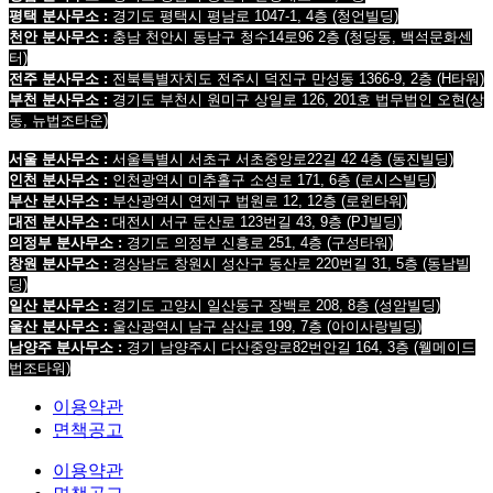
평택 분사무소 :
경기도 평택시 평남로 1047-1, 4층
(청언빌딩)
천안 분사무소 :
충남 천안시 동남구 청수14로96 2층
(청당동, 백석문화센
터)
전주 분사무소 :
전북특별자치도 전주시 덕진구 만성동 1366-9, 2층
(H타워)
부천 분사무소 :
경기도 부천시 원미구 상일로 126, 201호 법무법인 오현
(상
동, 뉴법조타운)
서울 분사무소 :
서울특별시 서초구 서초중앙로22길 42 4층 (동진빌딩)
인천 분사무소 :
인천광역시 미추홀구 소성로 171, 6층 (로시스빌딩)
부산 분사무소 :
부산광역시 연제구 법원로 12, 12층 (로윈타워)
대전 분사무소 :
대전시 서구 둔산로 123번길 43, 9층 (PJ빌딩)
의정부 분사무소 :
경기도 의정부 신흥로 251, 4층 (구성타워)
창원 분사무소 :
경상남도 창원시 성산구 동산로 220번길 31, 5층 (동남빌
딩)
일산 분사무소 :
경기도 고양시 일산동구 장백로 208, 8층 (성암빌딩)
울산 분사무소 :
울산광역시 남구 삼산로 199, 7층 (아이사랑빌딩)
남양주 분사무소 :
경기 남양주시 다산중앙로82번안길 164, 3층 (웰메이드
법조타워)
이용약관
면책공고
이용약관