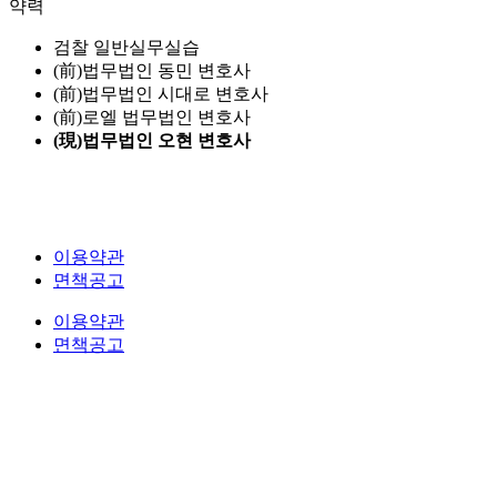
약력
검찰 일반실무실습
(前)법무법인 동민 변호사
(前)법무법인 시대로 변호사
(前)로엘 법무법인 변호사
(現)법무법인 오현 변호사
이용약관
면책공고
이용약관
면책공고
법무법인 오현 교통전문센터 264-81-33064 대표변호사 : 정도훈 │
광고책임변호사 :
김동민
서울특별시 서초중앙로 118, 6층 (KAIS빌딩)
대표번호 : 1661-2661
Mobile : 010-9631-0039 Fax : 0505-700-0040