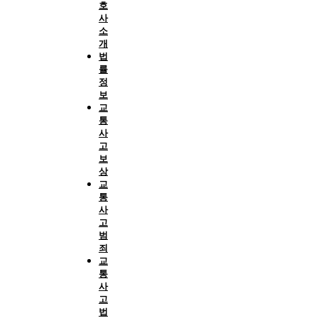
호
사
소
개
법
률
정
보
교
통
사
고
보
상
교
통
사
고
범
죄
교
통
사
고
법