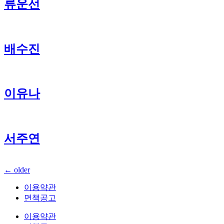
류운선
배수진
이유나
서주연
←
older
이용약관
면책공고
이용약관