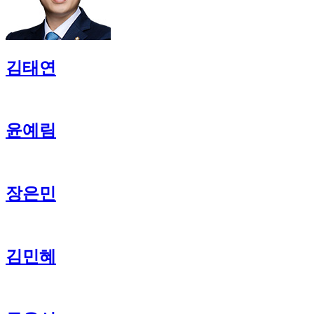
김태연
윤예림
장은민
김민혜