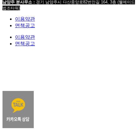
남양주 분사무소 :
경기 남양주시 다산중앙로82번안길 164, 3층 (웰메이드
법조타워)
이용약관
면책공고
이용약관
면책공고
법무법인 오현 교통전문센터 264-81-33064 대표변호사 : 정도훈 광고책임변호사 : 김동민
서울특별시 서초중앙로 118, 6층 (KAIS빌딩)
대표번호 : 1661-2661
Mobile : 010-9631-
0039 Fax : 0505-700-0040
COPYRIGHT © 2017 법무법인오현. ALL RIGHTS RESERVED