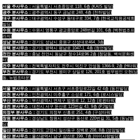
서울 주사무소 :
서울특별시 서초중앙로 118, 6층
(KAIS 빌딩)
광주 분사무소 :
광주광역시 동구 금남로 248, 4층
(천하빌딩)
대구 분사무소 :
대구광역시 수성구 동대구로 334, 7층
(한국교직원공제회
빌딩
)
수원 분사무소 :
수원시 영통구 광교중앙로 248번길 101, 6층
(백현법조프
라자)
성남 분사무소 :
경기도 성남시 중원구 산성대로464, 3층
평택 분사무소 :
경기도 평택시 평남로 1047-1, 4층
(청언빌딩)
천안 분사무소 :
충남 천안시 동남구 청수14로96 2층
(청당동, 백석문화센
터)
전주 분사무소 :
전북특별자치도 전주시 덕진구 만성동 1366-9, 2층
(H타워)
부천 분사무소 :
경기도 부천시 원미구 상일로 126, 201호 법무법인 오현
(상
동, 뉴법조타운)
서울 분사무소 :
서울특별시 서초구 서초중앙로22길 42 4층 (동진빌딩)
인천 분사무소 :
인천광역시 미추홀구 소성로 171, 6층 (로시스빌딩)
부산 분사무소 :
부산광역시 연제구 법원로 12, 12층 (로윈타워)
대전 분사무소 :
대전시 서구 둔산로 123번길 43, 9층 (PJ빌딩)
의정부 분사무소 :
경기도 의정부 신흥로 251, 4층 (구성타워)
창원 분사무소 :
경상남도 창원시 성산구 동산로 220번길 31, 5층 (동남빌
딩)
일산 분사무소 :
경기도 고양시 일산동구 장백로 208, 8층 (성암빌딩)
울산 분사무소 :
울산광역시 남구 삼산로 199, 7층 (아이사랑빌딩)