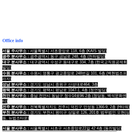
1661-2661
Mobile : 010-9631-0039
Office info
서울 주사무소 :
서울특별시 서초중앙로 118, 6층
(KAIS 빌딩)
광주 분사무소 :
광주광역시 동구 금남로 248, 4층
(천하빌딩)
대구 분사무소 :
대구광역시 수성구 동대구로 334, 7층
(한국교직원공제회
빌딩
)
수원 분사무소 :
수원시 영통구 광교중앙로 248번길 101, 6층
(백현법조프
라자)
성남 분사무소 :
경기도 성남시 중원구 산성대로464, 3층
평택 분사무소 :
경기도 평택시 평남로 1047-1, 4층
(청언빌딩)
천안 분사무소 :
충남 천안시 동남구 청수14로96 2층
(청당동, 백석문화센
터)
전주 분사무소 :
전북특별자치도 전주시 덕진구 만성동 1366-9, 2층
(H타워)
부천 분사무소 :
경기도 부천시 원미구 상일로 126, 201호 법무법인 오현
(상
동, 뉴법조타운)
서울 분사무소 :
서울특별시 서초구 서초중앙로22길 42 4층 (동진빌딩)