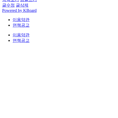
글수정
글삭제
Powered by KBoard
이용약관
면책공고
이용약관
면책공고
법무법인 오현 교통전문센터 264-81-33064 대표변호사 : 정도훈 │
광고책임변호사 :
김동민
서울특별시 서초중앙로 118, 6층 (KAIS빌딩)
대표번호 : 1661-2661
Mobile : 010-9631-0039 Fax : 0505-700-0040
COPYRIGHT © 2017 법무법인오현. ALL RIGHTS RESERVED
전국 24시간 법률상담