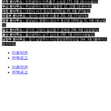
인천 분사무소 :
인천광역시 미추홀구 소성로 171, 6층 (로시스빌딩)
부산 분사무소 :
부산광역시 연제구 법원로 12, 12층 (로윈타워)
대전 분사무소 :
대전시 서구 둔산로 123번길 43, 9층 (PJ빌딩)
의정부 분사무소 :
경기도 의정부 신흥로 251, 4층 (구성타워)
창원 분사무소 :
경상남도 창원시 성산구 동산로 220번길 31, 5층 (동남빌
딩)
일산 분사무소 :
경기도 고양시 일산동구 장백로 208, 8층 (성암빌딩)
울산 분사무소 :
울산광역시 남구 삼산로 199, 7층 (아이사랑빌딩)
남양주 분사무소 :
경기 남양주시 다산중앙로82번안길 164, 3층 (웰메이드
법조타워)
이용약관
면책공고
이용약관
면책공고
법무법인 오현 교통전문센터 264-81-33064 대표변호사 : 정도훈 광고책임변호사 : 김동민
서울특별시 서초중앙로 118, 6층 (KAIS빌딩)
대표번호 : 1661-2661
Mobile : 010-9631-
0039 Fax : 0505-700-0040
COPYRIGHT © 2017 법무법인오현. ALL RIGHTS RESERVED