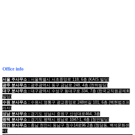
전국 24시간 법률상담
1661-2661
Mobile : 010-9631-0039
Office info
서울 주사무소 :
서울특별시 서초중앙로 118, 6층
(KAIS 빌딩)
광주 분사무소 :
광주광역시 동구 금남로 248, 4층
(천하빌딩)
대구 분사무소 :
대구광역시 수성구 동대구로 334, 7층
(한국교직원공제회
빌딩
)
수원 분사무소 :
수원시 영통구 광교중앙로 248번길 101, 6층
(백현법조프
라자)
성남 분사무소 :
경기도 성남시 중원구 산성대로464, 3층
평택 분사무소 :
경기도 평택시 평남로 1047-1, 4층
(청언빌딩)
천안 분사무소 :
충남 천안시 동남구 청수14로96 2층
(청당동, 백석문화센
터)