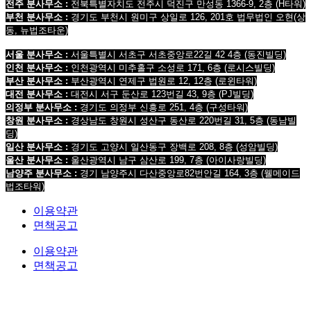
전주 분사무소 :
전북특별자치도 전주시 덕진구 만성동 1366-9, 2층
(H타워)
부천 분사무소 :
경기도 부천시 원미구 상일로 126, 201호 법무법인 오현
(상
동, 뉴법조타운)
서울 분사무소 :
서울특별시 서초구 서초중앙로22길 42 4층 (동진빌딩)
인천 분사무소 :
인천광역시 미추홀구 소성로 171, 6층 (로시스빌딩)
부산 분사무소 :
부산광역시 연제구 법원로 12, 12층 (로윈타워)
대전 분사무소 :
대전시 서구 둔산로 123번길 43, 9층 (PJ빌딩)
의정부 분사무소 :
경기도 의정부 신흥로 251, 4층 (구성타워)
창원 분사무소 :
경상남도 창원시 성산구 동산로 220번길 31, 5층 (동남빌
딩)
일산 분사무소 :
경기도 고양시 일산동구 장백로 208, 8층 (성암빌딩)
울산 분사무소 :
울산광역시 남구 삼산로 199, 7층 (아이사랑빌딩)
남양주 분사무소 :
경기 남양주시 다산중앙로82번안길 164, 3층 (웰메이드
법조타워)
이용약관
면책공고
이용약관
면책공고
법무법인 오현 교통전문센터 264-81-33064 대표변호사 : 정도훈 광고책임변호사 : 김동민
서울특별시 서초중앙로 118, 6층 (KAIS빌딩)
대표번호 : 1661-2661
Mobile : 010-9631-