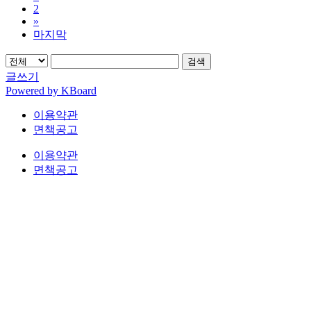
2
»
마지막
검색
글쓰기
Powered by KBoard
이용약관
면책공고
이용약관
면책공고
법무법인 오현 교통전문센터 264-81-33064 대표변호사 : 정도훈 │
광고책임변호사 :
김동민
서울특별시 서초중앙로 118, 6층 (KAIS빌딩)
대표번호 : 1661-2661
Mobile : 010-9631-0039 Fax : 0505-700-0040
COPYRIGHT © 2017 법무법인오현. ALL RIGHTS RESERVED