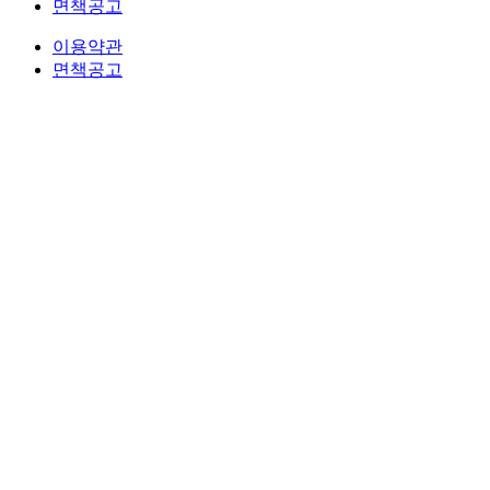
면책공고
이용약관
면책공고
법무법인 오현 교통전문센터 264-81-33064 대표변호사 : 정도훈 │
광고책임변호사 : 김
서울특별시 서초중앙로 118, 6층 (KAIS빌딩)
대표번호 : 1661-2661
Mobile : 010-9631-0039 Fax : 0505-700-0040
COPYRIGHT © 2017 법무법인오현. ALL RIGHTS RESERVED
전국 24시간 법률상담
1661-2661
Mobile : 010-9631-0039