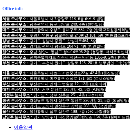
Office info
서울 주사무소 :
서울특별시 서초중앙로 118, 6층
(KAIS 빌딩)
광주 분사무소 :
광주광역시 동구 금남로 248, 4층
(천하빌딩)
대구 분사무소 :
대구광역시 수성구 동대구로 334, 7층
(한국교직원공제회빌
수원 분사무소 :
수원시 영통구 광교중앙로 248번길 101, 6층
(백현법조프라
성남 분사무소 :
경기도 성남시 중원구 산성대로464, 3층
평택 분사무소 :
경기도 평택시 평남로 1047-1, 4층
(청언빌딩)
천안 분사무소 :
충남 천안시 동남구 청수14로96 2층
(청당동, 백석문화센터)
전주 분사무소 :
전북특별자치도 전주시 덕진구 만성동 1366-9, 2층
(H타워)
부천 분사무소 :
경기도 부천시 원미구 상일로 126, 201호 법무법인 오현
(상
서울 분사무소 :
서울특별시 서초구 서초중앙로22길 42 4층 (동진빌딩)
인천 분사무소 :
인천광역시 미추홀구 소성로 171, 6층 (로시스빌딩)
부산 분사무소 :
부산광역시 연제구 법원로 12, 12층 (로윈타워)
대전 분사무소 :
대전시 서구 둔산로 123번길 43, 9층 (PJ빌딩)
의정부 분사무소 :
경기도 의정부 신흥로 251, 4층 (구성타워)
창원 분사무소 :
경상남도 창원시 성산구 동산로 220번길 31, 5층 (동남빌딩)
일산 분사무소 :
경기도 고양시 일산동구 장백로 208, 8층 (성암빌딩)
울산 분사무소 :
울산광역시 남구 삼산로 199, 7층 (아이사랑빌딩)
남양주 분사무소 :
경기 남양주시 다산중앙로82번안길 164, 3층 (웰메이드법
이용약관