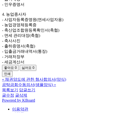
- 인우증명서
4. 농업종사자
- 사업자등록증명원(면세사업자용)
- 농업경영체등록증
- 축산업조합원등록확인서(축협)
- 면세 관리대장(축협)
- 축사사진
- 출하증명서(축협)
- 입출금거래내역서(통장)
- 거래처장부
- 세금계산서
좋아요
0
싫어요
0
인쇄
«
채권양도에 관한 형사합의서(양식)
공탁금회수동의서(샘플양식)
»
목록보기
답글쓰기
글수정
글삭제
Powered by KBoard
이용약관