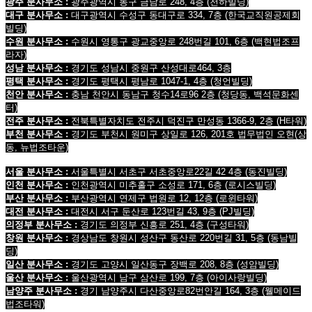
광주 분사무소 :
광주광역시 동구 금남로 248, 4층
(천하빌딩)
대구 분사무소 :
대구광역시 수성구 동대구로 334, 7층
(한국교직원공제회
빌딩
)
수원 분사무소 :
수원시 영통구 광교중앙로 248번길 101, 6층
(백현법조프
라자)
성남 분사무소 :
경기도 성남시 중원구 산성대로464, 3층
평택 분사무소 :
경기도 평택시 평남로 1047-1, 4층
(청언빌딩)
천안 분사무소 :
충남 천안시 동남구 청수14로96 2층
(청당동, 백석문화센
터)
전주 분사무소 :
전북특별자치도 전주시 덕진구 만성동 1366-9, 2층
(H타워)
부천 분사무소 :
경기도 부천시 원미구 상일로 126, 201호 법무법인 오현
(상
동, 뉴법조타운)
서울 분사무소 :
서울특별시 서초구 서초중앙로22길 42 4층 (동진빌딩)
인천 분사무소 :
인천광역시 미추홀구 소성로 171, 6층 (로시스빌딩)
부산 분사무소 :
부산광역시 연제구 법원로 12, 12층 (로윈타워)
대전 분사무소 :
대전시 서구 둔산로 123번길 43, 9층 (PJ빌딩)
의정부 분사무소 :
경기도 의정부 신흥로 251, 4층 (구성타워)
창원 분사무소 :
경상남도 창원시 성산구 동산로 220번길 31, 5층 (동남빌
딩)
일산 분사무소 :
경기도 고양시 일산동구 장백로 208, 8층 (성암빌딩)
울산 분사무소 :
울산광역시 남구 삼산로 199, 7층 (아이사랑빌딩)
남양주 분사무소 :
경기 남양주시 다산중앙로82번안길 164, 3층 (웰메이드
법조타워)