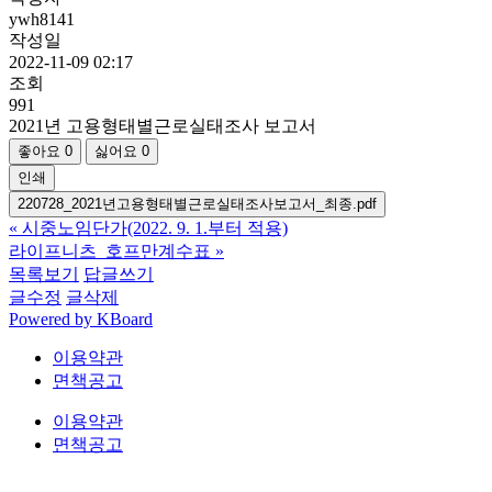
ywh8141
작성일
2022-11-09 02:17
조회
991
2021년 고용형태별근로실태조사 보고서
좋아요
0
싫어요
0
인쇄
220728_2021년고용형태별근로실태조사보고서_최종.pdf
«
시중노임단가(2022. 9. 1.부터 적용)
라이프니츠_호프만계수표
»
목록보기
답글쓰기
글수정
글삭제
Powered by KBoard
이용약관
면책공고
이용약관
면책공고
법무법인 오현 교통전문센터 264-81-33064 대표변호사 : 정도훈 │
광고책임변호사 :