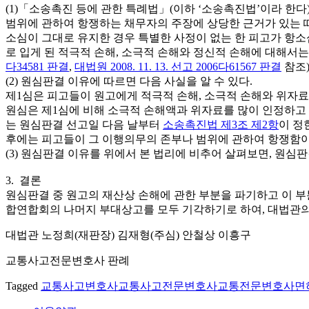
(1)「소송촉진 등에 관한 특례법」(이하 ‘소송촉진법’이라 한
범위에 관하여 항쟁하는 채무자의 주장에 상당한 근거가 있는 때
소심이 그대로 유지한 경우 특별한 사정이 없는 한 피고가 항소
로 입게 된 적극적 손해, 소극적 손해와 정신적 손해에 대해서
다34581 판결
,
대법원 2008. 11. 13. 선고 2006다61567 판결
참조)
(2) 원심판결 이유에 따르면 다음 사실을 알 수 있다.
제1심은 피고들이 원고에게 적극적 손해, 소극적 손해와 위자
원심은 제1심에 비해 소극적 손해액과 위자료를 많이 인정하고
는 원심판결 선고일 다음 날부터
소송촉진법 제3조 제2항
이 정
후에는 피고들이 그 이행의무의 존부나 범위에 관하여 항쟁함이
(3) 원심판결 이유를 위에서 본 법리에 비추어 살펴보면, 원
3. 결론
원심판결 중 원고의 재산상 손해에 관한 부분을 파기하고 이 
합연합회의 나머지 부대상고를 모두 기각하기로 하여, 대법관의
대법관 노정희(재판장) 김재형(주심) 안철상 이흥구
교통사고전문변호사 판례
Tagged
교통사고변호사
교통사고전문변호사
교통전문변호사
면