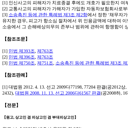
[1] 인신사고의 피해자가 치료종결 후에도 개호가 필요한지 여
[2] 교통사고의 피해자가 가해자가 가입한 자동차보험회사로
[3]
소송촉진 등에 관한 특례법 제3조 제2항
에서 정한 ‘채무자가
유지한 경우, 피고가 항소심 절차에서 위 인용금액에 대하여 
소송에서 그 손해배상의무의 존부나 범위에 관하여 항쟁함이 
【참조조문】
[1]
민법 제393조
,
제763조
[2]
민법 제396조
,
제763조
[3]
민법 제750조
,
제751조
,
소송촉진 등에 관한 특례법 제3조 제
【참조판례】
[1] 대법원 2012. 4. 13. 선고 2009다77198, 77204 판결(공2012상, 76
2432),
대법원 2008. 11. 13. 선고 2006다61567 판결
(공2008하, 16
【전문】
【원고, 상고인 겸 피상고인 겸 부대피상고인】