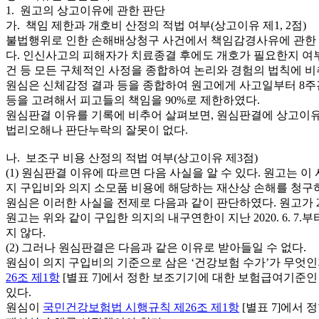
1. 원고의 상고이유에 관한 판단
가. 책임 제한과 개호비 산정의 적법 여부(상고이유 제1, 2점)
불법행위로 인한 손해배상청구 사건에서 책임감경사유에 관한 
다. 인신사고의 피해자가 치료종결 후에도 개호가 필요한지 여부
건 등 모든 구체적인 사정을 종합하여 논리와 경험의 법칙에 비추어 규범적
원심은 신체감정 결과 등을 종합하여 원고에게 사고일부터 8주
등을 고려해서 피고들의 책임을 90%로 제한하였다.
원심판결 이유를 기록에 비추어 살펴보면, 원심판결에 상고이유
법리오해나 판단누락의 잘못이 없다.
나. 보조구 비용 산정의 적법 여부(상고이유 제3점)
(1) 원심판결 이유에 따르면 다음 사실을 알 수 있다. 원고는
지 구입비와 의지 소모품 비용에 해당하는 재산상 손해를 청구
원심은 이러한 사실을 전제로 다음과 같이 판단하였다. 원고가 2017. 
원고는 위와 같이 구입한 의지의 내구연한이 지난 2020. 6. 7
지 않다.
(2) 그러나 원심판결은 다음과 같은 이유로 받아들일 수 없다.
원심이 의지 구입비의 기준으로 삼은 ‘건강보험 수가’가 무엇인
26조 제1항
[별표 7]에서 정한 보조기기에 대한 보험급여기준인 
있다.
원심이
국민건강보험법 시행규칙 제26조 제1항
[별표 7]에서