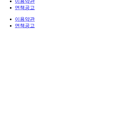
이용약관
면책공고
이용약관
면책공고
법무법인 오현 교통전문센터 264-81-33064 대표변호사 : 정도훈 │
광고책임변호사 : 김
서울특별시 서초중앙로 118, 6층 (KAIS빌딩)
대표번호 : 1661-2661
Mobile : 010-9631-0039 Fax : 0505-700-0040
COPYRIGHT © 2017 법무법인오현. ALL RIGHTS RESERVED