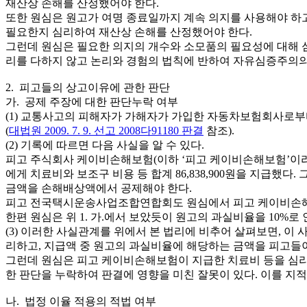
재산상 손해를 산정했어야 한다.
또한 원심은 원고가 여명 종료일까지 계속 의지를 사용해야 하
필요한지 심리하여 재산상 손해를 산정했어야 한다.
그런데 원심은 필요한 의지의 개수와 소모품의 필요성에 대해 
리를 다하지 않고 논리와 경험의 법칙에 반하여 자유심증주의의
2. 피고들의 상고이유에 관한 판단
가. 공제 주장에 대한 판단누락 여부
(1) 교통사고의 피해자가 가해자가 가입한 자동차보험회사로
(
대법원 2009. 7. 9. 선고 2008다91180 판결
참조).
(2) 기록에 따르면 다음 사실을 알 수 있다.
피고 주식회사 케이비손해보험(이하 ‘피고 케이비손해보험’이
에게 치료비와 보조구 비용 등 합계 86,838,900원을 지급했다
금액을 손해배상액에서 공제해야 한다.
피고 전국택시운송사업조합연합회도 원심에서 피고 케이비손해보
한편 원심은 위 1. 가.에서 보았듯이 원고의 과실비율을 10%로
(3) 이러한 사실관계를 위에서 본 법리에 비추어 살펴보면, 
리하고, 지급액 중 원고의 과실비율에 해당하는 금액을 피고들
그런데 원심은 피고 케이비손해보험이 지급한 치료비 등을 심리
한 판단을 누락하여 판결에 영향을 미친 잘못이 있다. 이를 지
나. 법정 이율 적용의 적법 여부