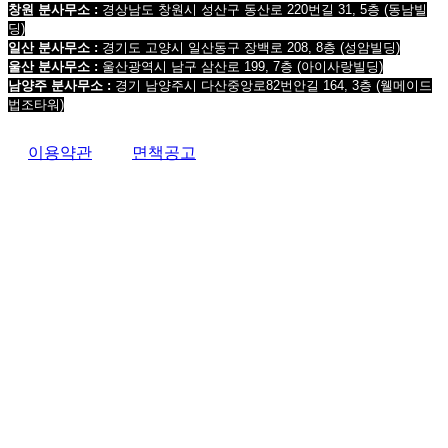
창원 분사무소 :
경상남도 창원시 성산구 동산로 220번길 31, 5층 (동남빌
딩)
일산 분사무소 :
경기도 고양시 일산동구 장백로 208, 8층 (성암빌딩)
울산 분사무소 :
울산광역시 남구 삼산로 199, 7층 (아이사랑빌딩)
남양주 분사무소 :
경기 남양주시 다산중앙로82번안길 164, 3층 (웰메이드
법조타워)
이용약관
면책공고
법무법인 오현 교통전문센터 264-81-33064 대표변호사 : 정도훈 광고책임변호사 : 김동민
서울특별시 서초중앙로 118, 6층 (KAIS빌딩)
대표번호 : 1661-2661
Mobile : 010-9631-
0039 Fax : 0505-700-0040
COPYRIGHT © 2017 법무법인오현. ALL RIGHTS RESERVED