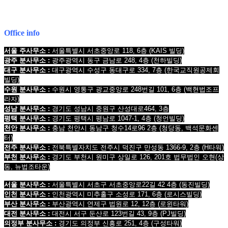
Mobile : 010-9631-0039
Office info
서울 주사무소 :
서울특별시 서초중앙로 118, 6층
(KAIS 빌딩)
광주 분사무소 :
광주광역시 동구 금남로 248, 4층
(천하빌딩)
대구 분사무소 :
대구광역시 수성구 동대구로 334, 7층
(한국교직원공제회
빌딩
)
수원 분사무소 :
수원시 영통구 광교중앙로 248번길 101, 6층
(백현법조프
라자)
성남 분사무소 :
경기도 성남시 중원구 산성대로464, 3층
평택 분사무소 :
경기도 평택시 평남로 1047-1, 4층
(청언빌딩)
천안 분사무소 :
충남 천안시 동남구 청수14로96 2층
(청당동, 백석문화센
터)
전주 분사무소 :
전북특별자치도 전주시 덕진구 만성동 1366-9, 2층
(H타워)
부천 분사무소 :
경기도 부천시 원미구 상일로 126, 201호 법무법인 오현
(상
동, 뉴법조타운)
서울 분사무소 :
서울특별시 서초구 서초중앙로22길 42 4층 (동진빌딩)
인천 분사무소 :
인천광역시 미추홀구 소성로 171, 6층 (로시스빌딩)
부산 분사무소 :
부산광역시 연제구 법원로 12, 12층 (로윈타워)
대전 분사무소 :
대전시 서구 둔산로 123번길 43, 9층 (PJ빌딩)
의정부 분사무소 :
경기도 의정부 신흥로 251, 4층 (구성타워)