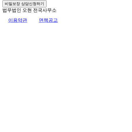
비밀보장 상담신청하기
법무법인 오현 전국사무소
이용약관
면책공고
법무법인 오현 교통전문센터 264-81-33064 대표변호사 : 정도훈 │
광고책임변호사 :
김동민
서울특별시 서초중앙로 118, 6층 (KAIS빌딩)
대표번호 : 1661-2661
Mobile : 010-9631-0039 Fax : 0505-700-0040
COPYRIGHT © 2017 법무법인오현. ALL RIGHTS RESERVED
전국 24시간 법률상담
1661-2661